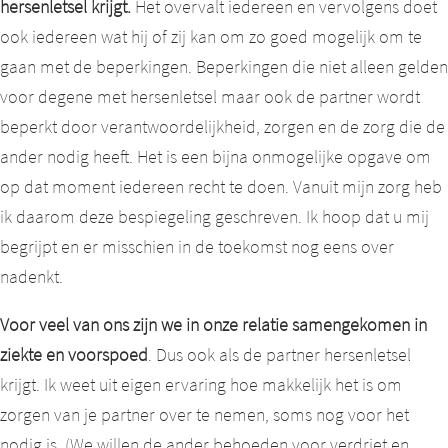
hersenletsel krijgt.
Het overvalt iedereen en vervolgens doet
ook iedereen wat hij of zij kan om zo goed mogelijk om te
gaan met de beperkingen. Beperkingen die niet alleen gelden
voor degene met hersenletsel maar ook de partner wordt
beperkt door verantwoordelijkheid, zorgen en de zorg die de
ander nodig heeft. Het is een bijna onmogelijke opgave om
op dat moment iedereen recht te doen. Vanuit mijn zorg heb
ik daarom deze bespiegeling geschreven. Ik hoop dat u mij
begrijpt en er misschien in de toekomst nog eens over
nadenkt.
Voor veel van ons zijn we in onze relatie samengekomen in
ziekte en voorspoed
. Dus ook als de partner hersenletsel
krijgt. Ik weet uit eigen ervaring hoe makkelijk het is om
zorgen van je partner over te nemen, soms nog voor het
nodig is. (We willen de ander behoeden voor verdriet en