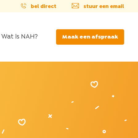
bel direct
stuur een email
Wat is NAH?
Maak een afspraak