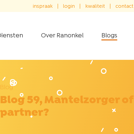
inspraak
|
login
|
kwaliteit
|
contact
iensten
Over Ranonkel
Blogs
Blog
Blog 59, Mantelzorger of
partner?