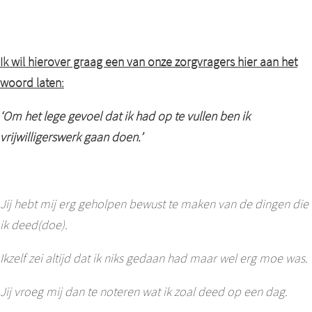
Ik wil hierover graag een van onze zorgvragers hier aan het
woord laten:
‘Om het lege gevoel dat ik had op te vullen ben ik
vrijwilligerswerk gaan doen.’
Jij hebt mij erg geholpen bewust te maken van de dingen die
ik deed(doe).
Ikzelf zei altijd dat ik niks gedaan had maar wel erg moe was.
Jij vroeg mij dan te noteren wat ik zoal deed op een dag.