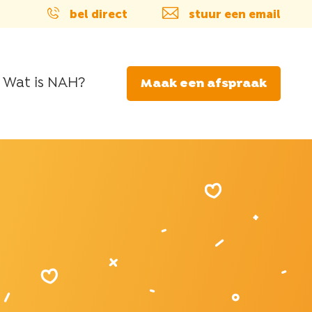
bel direct
stuur een email
Wat is NAH?
Maak een afspraak