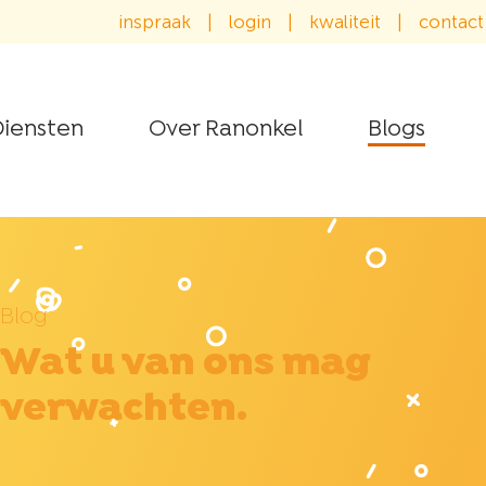
inspraak
|
login
|
kwaliteit
|
contact
iensten
Over Ranonkel
Blogs
Blog
Wat u van ons mag
verwachten.