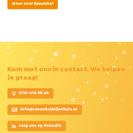
Meer over Ranonkel
Kom met ons in contact. We helpen
je graag!
078–616 50 26
info@ranonkelbijjethuis.nl
volg ons op linkedin