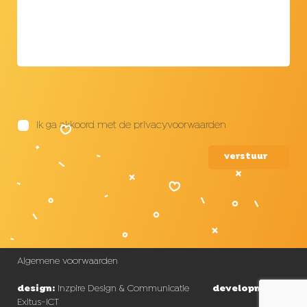
Ik ga akkoord met de privacyvoorwaarden
verstuur
Algemene voorwaarden
design:
Inzpire Design & Communicatie
development:
Exitus-ICT