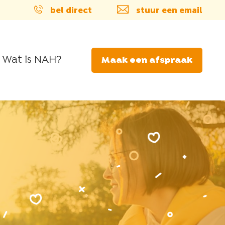
bel direct
stuur een email
Wat is NAH?
Maak een afspraak