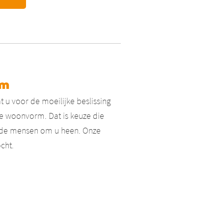
rm
t u voor de moeilijke beslissing
 woonvorm. Dat is keuze die
an de mensen om u heen. Onze
cht.