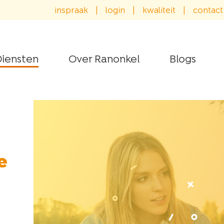
inspraak
|
login
|
kwaliteit
|
contact
iensten
Over Ranonkel
Blogs
e