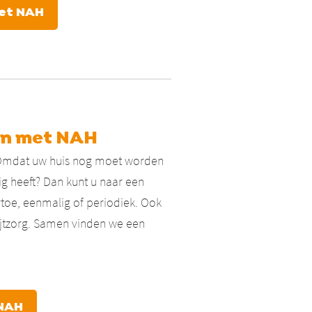
et NAH
en met NAH
n? Omdat uw huis nog moet worden
g heeft? Dan kunt u naar een
artoe, eenmalig of periodiek. Ook
pijtzorg. Samen vinden we een
 NAH