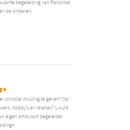
ulante begeleiding van Ranonkel.
 en de kinderen.
g+
 zinvolle invulling te geven? Op
)werk, hobby’s en relaties? U kunt
uw eigen ambulant begeleider
eiding+