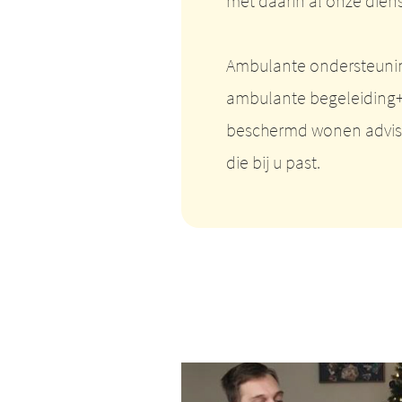
met daarin al onze dien
Ambulante ondersteunin
ambulante begeleiding+
beschermd wonen advis
die bij u past.