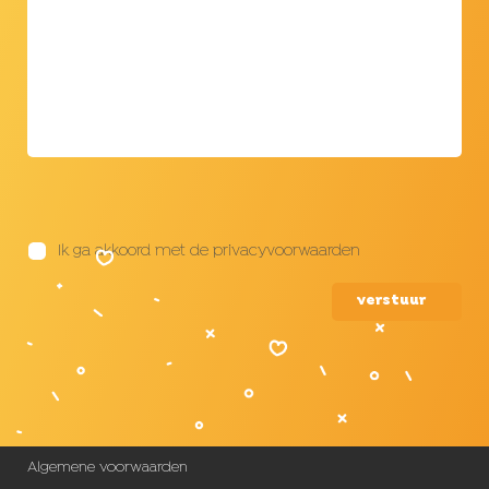
Ik ga akkoord met de privacyvoorwaarden
verstuur
Algemene voorwaarden