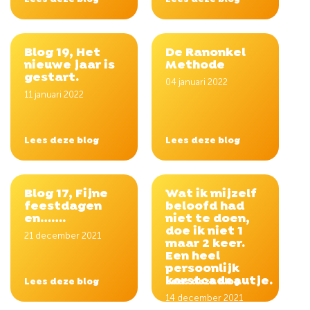
Lees deze blog
Lees deze blog
Blog 19, Het
De Ranonkel
nieuwe jaar is
Methode
gestart.
04 januari 2022
11 januari 2022
Lees deze blog
Lees deze blog
Blog 17, Fijne
Wat ik mijzelf
feestdagen
beloofd had
en…….
niet te doen,
doe ik niet 1
21 december 2021
maar 2 keer.
Een heel
persoonlijk
kerstcadeautje.
Lees deze blog
Lees deze blog
14 december 2021