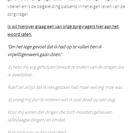
voeren en is de begeleiding passend in het eigen leven van de
zorgvrager.
Ik wil hierover graag een van onze zorgvragers hier aan het
woord laten:
‘Om het lege gevoel dat ik had op te vullen ben ik
vrijwilligerswerk gaan doen.’
Jij hebt mij erg geholpen bewust te maken van de dingen die
ik deed(doe).
Ikzelf zei altijd dat ik niks gedaan had maar wel erg moe was.
Jij vroeg mij dan te noteren wat ik zoal deed op een dag.
Voor mij waren dat dingen die toch moesten gebeuren
(alledaagse dingen) en omdat
Ik er toch was ze dan ook deed.