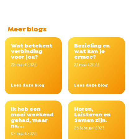
Meer blogs
Wat betekent
Bezieling en
verbinding
wat kan je
voor jou?
ermee?
28 maart 2023
21 maart 2023
Lees deze blog
Lees deze blog
Ik heb een
Horen,
mooi weekend
Luisteren en
gehad, maar
Samen zijn.
nu....
28 februari 2023
07 maart 2023