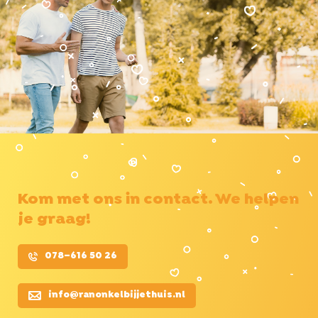
Kom met ons in contact. We helpen
je graag!
078–616 50 26
info@ranonkelbijjethuis.nl