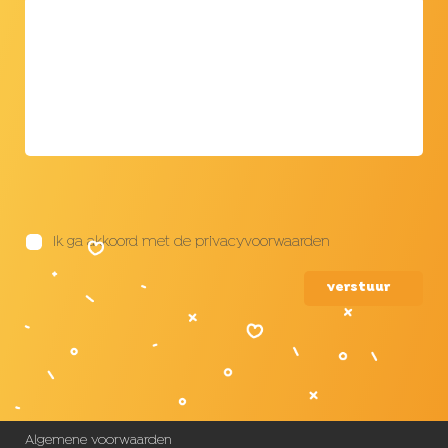
Ik ga akkoord met de privacyvoorwaarden
verstuur
Algemene voorwaarden