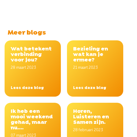
Meer blogs
Wat betekent
Bezieling en
verbinding
wat kan je
voor jou?
ermee?
28 maart 2023
21 maart 2023
Lees deze blog
Lees deze blog
Ik heb een
Horen,
mooi weekend
Luisteren en
gehad, maar
Samen zijn.
nu....
28 februari 2023
07 maart 2023