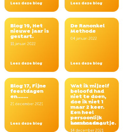
Lees deze blog
Lees deze blog
Blog 19, Het
De Ranonkel
nieuwe jaar is
Methode
gestart.
04 januari 2022
11 januari 2022
Lees deze blog
Lees deze blog
Blog 17, Fijne
Wat ik mijzelf
feestdagen
beloofd had
en…….
niet te doen,
doe ik niet 1
21 december 2021
maar 2 keer.
Een heel
persoonlijk
kerstcadeautje.
Lees deze blog
Lees deze blog
14 december 2021