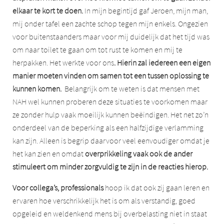
elkaar te kort te doen.
In mijn begintijd gaf Jeroen, mijn man,
mij onder tafel een zachte schop tegen mijn enkels. Ongezien
voor buitenstaanders maar voor mij duidelijk dat het tijd was
om naar toilet te gaan om tot rust te komen en mij te
herpakken. Het werkte voor ons
. Hierin zal iedereen een eigen
manier moeten vinden om samen tot een tussen oplossing te
kunnen komen.
Belangrijk om te weten is dat mensen met
NAH wel kunnen proberen deze situaties te voorkomen maar
ze zonder hulp vaak moeilijk kunnen beëindigen. Het net zo’n
onderdeel van de beperking als een halfzijdige verlamming
kan zijn. Alleen is begrip daarvoor veel eenvoudiger omdat je
het kan zien en omdat
overprikkeling vaak ook de ander
stimuleert om minder zorgvuldig te zijn in de reacties hierop.
Voor collega’s, professionals
hoop ik dat ook zij gaan leren en
ervaren hoe verschrikkelijk het is om als verstandig, goed
opgeleid en weldenkend mens bij overbelasting niet in staat