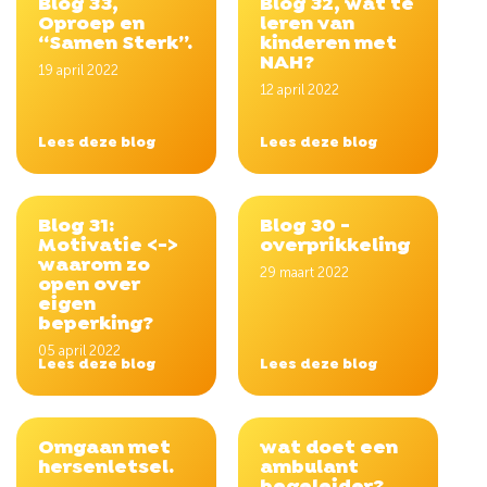
Blog 33,
Blog 32, wat te
Oproep en
leren van
“Samen Sterk”.
kinderen met
NAH?
19 april 2022
12 april 2022
Lees deze blog
Lees deze blog
Blog 31:
Blog 30 -
Motivatie <->
overprikkeling
waarom zo
29 maart 2022
open over
eigen
beperking?
05 april 2022
Lees deze blog
Lees deze blog
Omgaan met
wat doet een
hersenletsel.
ambulant