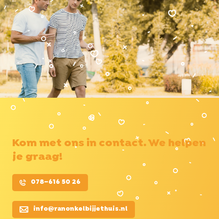
Kom met ons in contact. We helpen
je graag!
078–616 50 26
info@ranonkelbijjethuis.nl